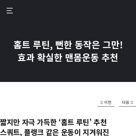
메
인
번
콘
핏
텐
–
츠
홈트 루틴, 뻔한 동작은 그만!
운
로
동
효과 확실한 맨몸운동 추천
이
기
동
록
이
만
드
이전
다음
는
진
짧지만 자극 가득한 ‘홈트 루틴’ 추천
짜
스쿼트, 플랭크 같은 운동이 지겨워진
성