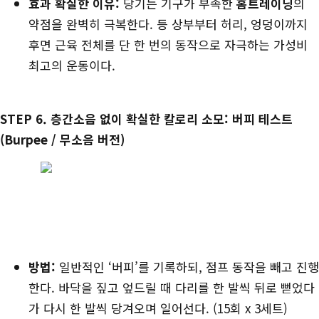
효과 확실한 이유:
당기는 기구가 부족한
홈트레이닝
의
약점을 완벽히 극복한다. 등 상부부터 허리, 엉덩이까지
후면 근육 전체를 단 한 번의 동작으로 자극하는 가성비
최고의 운동이다.
STEP 6. 층간소음 없이 확실한 칼로리 소모: 버피 테스트
(Burpee / 무소음 버전)
방법:
일반적인 ‘버피’를 기록하되, 점프 동작을 빼고 진행
한다. 바닥을 짚고 엎드릴 때 다리를 한 발씩 뒤로 뻗었다
가 다시 한 발씩 당겨오며 일어선다. (15회 x 3세트)