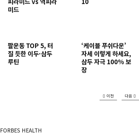
피라미드 vs 역피라
10
미드
팔운동 TOP 5, 터
‘케이블 푸쉬다운’
질 듯한 이두·삼두
자세 이렇게 하세요,
루틴
삼두 자극 100% 보
장
이전
다음
FORBES HEALTH