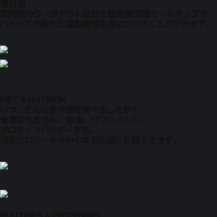
種目別・
期間別のワークアウト統計と筋肉疲労度ヒートマップで、
バランスの取れた運動習慣を身につけることができます。
種目別・期間別のワークアウトトレンドと成長グラフ
身体の部位別ワークアウトボリュームとセット数、
視覚化された疲労度まで
DIET & NUTRION
いつ、どんな食べ物を食べましたか？
食事はもちろん、軽食、サプリメント、
プロテインパウダーまで。
摂取カロリーからPFCまで詳細に記録できます。
日付別の食事タイムライン - 食事、
カロリー入力をサポート
1日の摂取栄養素（PFC）分析まで
ROUTINES & PROGRAMS