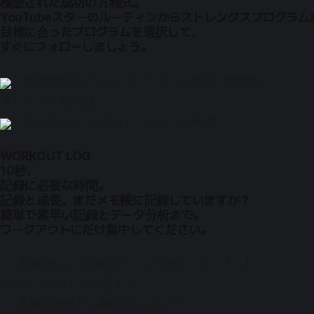
検証された成功の方程式。
YouTubeスターのルーティンからストレングスプログラム
目標に合ったプログラムを選択して、
すぐにフォローしましょう。
目標別のカスタマイズプログラム提供（筋肥大/
ストレングスなど）
自分だけのカスタムルーティンを作成
WORKOUT LOG
10秒、
記録に必要な時間。
記録と成長、まだメモ帳に記録していますか？
簡単で素早い記録とデータ分析まで。
ワークアウトにだけ集中してください。
重量/セット/回数のチェックから、スーパー＆
ドロップセットの設定まで。
希望の種目と記録を読み込んで、