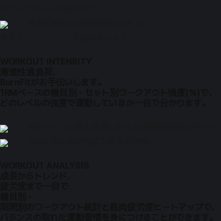
ドロップセットの設定まで。
希望の種目と記録を読み込んで、
素早くワークアウトを始めましょう。
WORKOUT INTENSITY
漸進性過負荷、
BurnFitがお手伝いします。
1RMベースの種目別・セット別ワークアウト強度(%)で、
どのレベルの強度で運動しているか一目で分かります。
1RMベースの最大重量に対する運動強度をサポート
全6段階の運動強度で成長を明確に
WORKOUT ANALYSIS
成長からトレンド、
疲労度まで一目で
種目別・
期間別のワークアウト統計と筋肉疲労度ヒートマップで、
バランスの取れた運動習慣を身につけることができます。