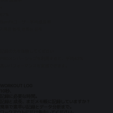
1RM 成長率
+
67%
BurnFitユーザー平均成長率
기록은 쉽게, 변화는 길게
記録の力を体験してください
PROメンバーシップを利用すると、平均43%
高いパフォーマンスを実感できます。
WORKOUT LOG
10秒、
記録に必要な時間。
記録と成長、まだメモ帳に記録していますか？
簡単で素早い記録とデータ分析まで。
ワークアウトにだけ集中してください。