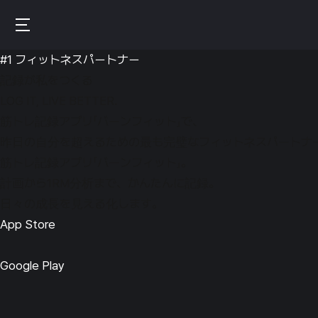
Burnfit
Skip
(日本)
to
Burnfit
main
#1 フィットネスパートナー
(日
content
記録が私をつくる
本)
LOG IT, LIVE BETTER.
筋トレ記録アプリ「バーンフィット」で、
昨日の自分を超えるための最も完璧なフィットネスパートナ
筋トレ記録アプリ「バーンフィット」。
計画から1RM分析まで、かんたんに記録。
日々の成長を見える化します。
App Store
Google Play