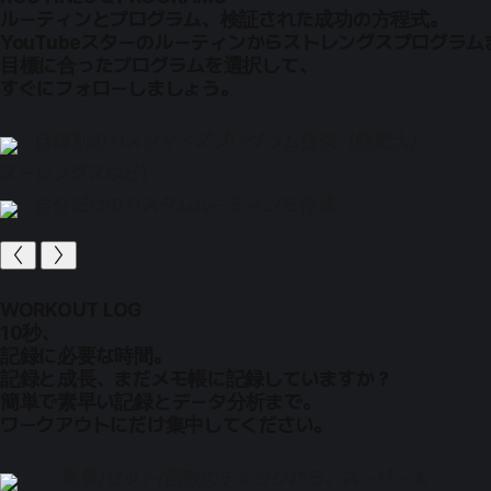
ルーティンとプログラム、検証された成功の方程式。
YouTubeスターのルーティンからストレングスプログラム
目標に合ったプログラムを選択して、
すぐにフォローしましょう。
目標別のカスタマイズプログラム提供（筋肥大/
ストレングスなど）
自分だけのカスタムルーティンを作成
WORKOUT LOG
10秒、
記録に必要な時間。
記録と成長、まだメモ帳に記録していますか？
簡単で素早い記録とデータ分析まで。
ワークアウトにだけ集中してください。
重量/セット/回数のチェックから、スーパー＆