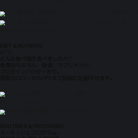
種目別・期間別のワークアウトトレンドと成長グラフ
身体の部位別ワークアウトボリュームとセット数、
視覚化された疲労度まで
DIET & NUTRION
いつ、
どんな食べ物を食べましたか？
食事はもちろん、軽食、サプリメント、
プロテインパウダーまで。
摂取カロリーからPFCまで詳細に記録できます。
日付別の食事タイムライン - 食事、
カロリー入力をサポート
1日の摂取栄養素（PFC）分析まで
ROUTINES & PROGRAMS
ルーティンとプログラム、