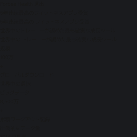
Forbes Health 選出
5年連続最高のフィットネスアプリ受賞
5年連続最高の フィットネスアプリ受賞
世界中のトレーニーが認めた最も確実な成長ツール
世界中の トレーニーが認めた最も確実な成長ツール
規模
100万
+
グローバルダウンロード
世界中の選択
ビッグデータ
8,500万
+
累積ワークアウト記録
圧倒的なデータ量