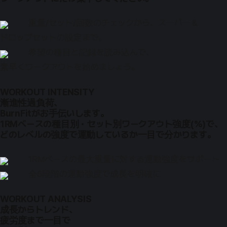
重量/セット/回数のチェックから、スーパー＆
ドロップセットの設定まで。
希望の種目と記録を読み込んで、
素早くワークアウトを始めましょう。
WORKOUT INTENSITY
漸進性過負荷、
BurnFitがお手伝いします。
1RMベースの種目別・セット別ワークアウト強度(%)で、
どのレベルの強度で運動しているか一目で分かります。
1RMベースの最大重量に対する運動強度をサポート
全6段階の運動強度で成長を明確に
WORKOUT ANALYSIS
成長からトレンド、
疲労度まで一目で