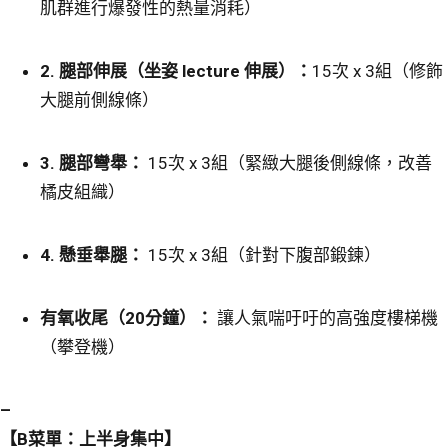
肌群進行爆發性的熱量消耗）
2. 腿部伸展
（坐姿 lecture 伸展）：
15次 x 3組（修飾
大腿前側線條）
3. 腿部彎舉
：
15次 x 3組（緊緻大腿後側線條，改善
橘皮組織）
4.
懸垂舉腿：
15次 x 3組（針對下腹部鍛鍊）
有氧收尾（20分鐘）：
讓人氣喘吁吁的高強度樓梯機
（攀登機）
–
【B菜單：上半身集中】