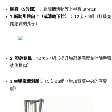
暖身（5分鐘）：
肩關節活動等上半身 Stretch
1.
輔助引體向上（或滑輪下拉）：
12次 x 4組（打造寬
闊結實的背部）
2.
啞鈴臥推：
12次 x 4組（提升胸部飽滿度並消除手臂
後側贅肉）
3.
坐姿電纜划船：
15次 x 3組（增加背部中央的厚實
感）