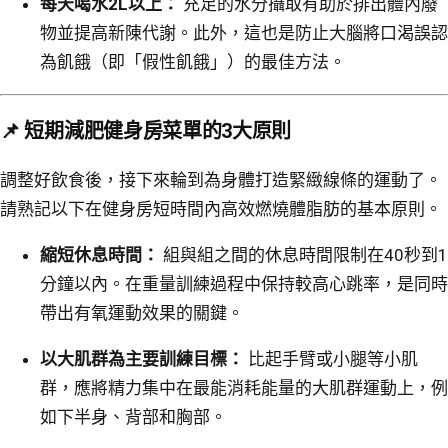
每天喝水2L以上：
充足的水分攝取有助於排出體內廢
物並提高新陳代謝。此外，這也是防止大腦將口渴誤認
為飢餓（即「假性飢餓」）的最佳方法。
📌 短期減肥健身房菜單的3大原則
調整好飲食後，接下來輪到為身體打造緊緻線條的運動了。
請熟記以下在健身房短時間內高效燃燒體脂肪的基本原則。
縮短休息時間：
組與組之間的休息時間限制在40秒到1
分鐘以內。在重量訓練過程中保持較高心跳率，是同時
帶出有氧運動效果的關鍵。
以大肌群為主要訓練目標：
比起手臂或小腿等小肌
群，應將精力集中在最能消耗能量的大肌群運動上，例
如下半身、背部和胸部。