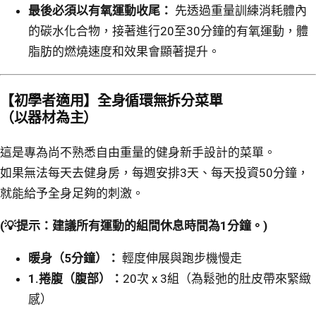
最後必須以有氧運動收尾：
先透過重量訓練消耗體內
的碳水化合物，接著進行20至30分鐘的有氧運動，體
脂肪的燃燒速度和效果會顯著提升。
【初學者適用】全身循環無拆分菜單
（以器材為主）
這是專為尚不熟悉自由重量的健身新手設計的菜單。
如果無法每天去健身房，每週安排3天、每天投資50分鐘，
就能給予全身足夠的刺激。
(💡提示：建議所有運動的組間休息時間為1分鐘。)
暖身（5分鐘）：
輕度伸展與跑步機慢走
1.
捲腹（腹部）：
20次 x 3組（為鬆弛的肚皮帶來緊緻
感）