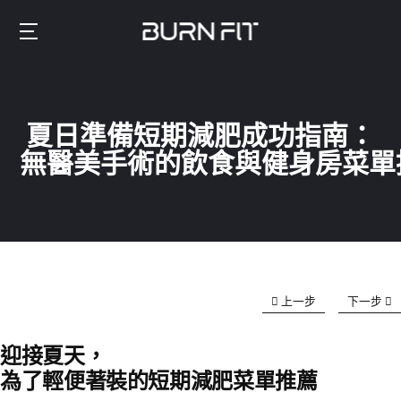
Skip
to
Burnfit
main
(繁
content
體
夏日準備短期減肥成功指南：
中
文)
無醫美手術的飲食與健身房菜單
上一步
下一步
迎接夏天，
為了輕便著裝的短期減肥菜單推薦