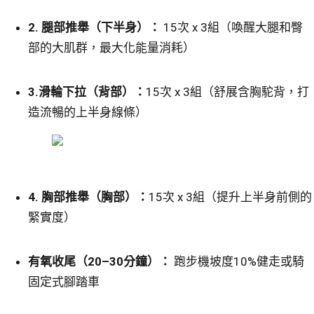
2.
腿部推舉（下半身）：
15次 x 3組（喚醒大腿和臀
部的大肌群，最大化能量消耗）
3.
滑輪下拉（背部）：
15次 x 3組（舒展含胸駝背，打
造流暢的上半身線條）
4.
胸部推舉（胸部）：
15次 x 3組（提升上半身前側的
緊實度）
有氧收尾（20–30分鐘）：
跑步機坡度10%健走或騎
固定式腳踏車