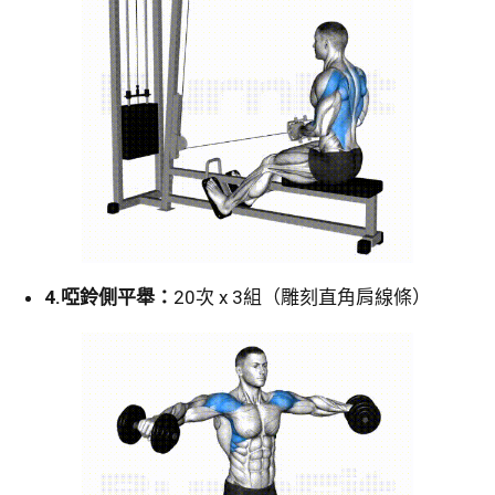
4.
啞鈴側平舉：
20次 x 3組（雕刻直角肩線條）