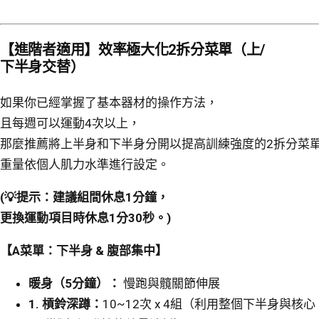
【進階者適用】效率極大化2拆分菜單（上/
下半身交替）
如果你已經掌握了基本器材的操作方法，
且每週可以運動4次以上，
那麼推薦將上半身和下半身分開以提高訓練強度的2拆分菜
重量依個人肌力水準進行設定。
(💡提示：建議組間休息1分鐘，
更換運動項目時休息1分30秒。)
【A菜單：下半身 & 腹部集中】
暖身（5分鐘）：
慢跑與髖關節伸展
1.
槓鈴深蹲：
10~12次 x 4組（利用整個下半身與核心