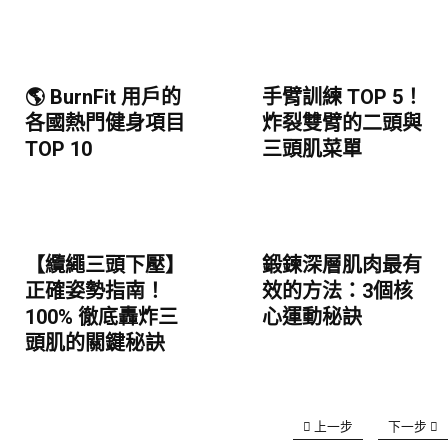
🌎 BurnFit 用戶的
手臂訓練 TOP 5！
各國熱門健身項目
炸裂雙臂的二頭與
TOP 10
三頭肌菜單
【纜繩三頭下壓】
鍛鍊深層肌肉最有
正確姿勢指南！
效的方法：3個核
100% 徹底轟炸三
心運動秘訣
頭肌的關鍵秘訣
上一步
下一步