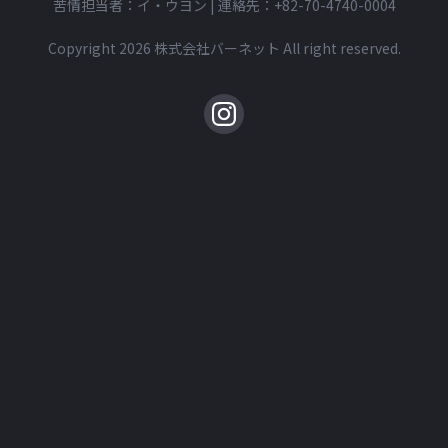
住所：仁川広域市 延寿区 ガットゥル路 12
事業者登録番号：788-81-01243
通信販売番号：第2021-仁川延寿区-1187号
株式会社バーニットは通信販売仲介者として、
クラス取引に関する責任および配送、交換、返品、
苦情処理などを行います。
苦情担当者：イ・ウヨン | 連絡先：
+82-70-4740-0004
Copyright 2026 株式会社バーネット All right reserved.