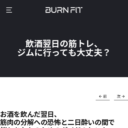
Skip
to
Burnfit
main
(日
content
本)
飲酒翌日の筋トレ、
ジムに行っても大丈夫？
前
次
お酒を飲んだ翌日、
筋肉の分解への恐怖と二日酔いの間で