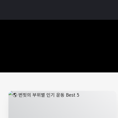
메
번
인
핏
콘
–
텐
운
츠
동
로
기
이
록
동
이
만
드
는
진
짜
성
장