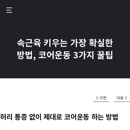
메
인
번
콘
핏
텐
–
츠
속근육 키우는 가장 확실한
운
로
동
방법, 코어운동 3가지 꿀팁
이
기
동
록
이
만
드
이전
다음
는
진
허리 통증 없이 제대로 코어운동 하는 방법
짜
성