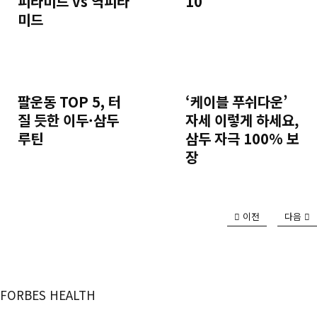
피라미드 vs 역피라
10
미드
팔운동 TOP 5, 터
‘케이블 푸쉬다운’
질 듯한 이두·삼두
자세 이렇게 하세요,
루틴
삼두 자극 100% 보
장
이전
다음
FORBES HEALTH