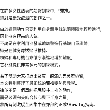
在許多女性熱衷的翹臀訓練中，
「臀推」
絕對是最受歡迎的動作之一。
由於這個動作只要利用自身體重就能隨時隨地輕鬆進行，
因此擁有極高的人氣。
不論是在家利用沙發或瑜珈墊進行基礎自重訓練，
還是在健身房透過臥推椅、
槓鈴和專用機台來循序漸進地增加難度，
它都能提供非常多元的訓練模式。
為了幫助大家打造出緊實、飽滿的完美蜜桃臀，
本文特別整理了最正統的
臀推
姿勢與教學。
這並不是一個單純把屁股往上抬的動作，
而是必須完美結合核心與下半身力量，
將所有刺激感全面集中在臀部的正確
「How to」
指南。