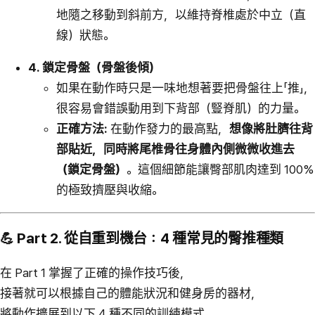
地隨之移動到斜前方，以維持脊椎處於中立（直
線）狀態。
4. 鎖定骨盤（骨盤後傾）
如果在動作時只是一味地想著要把骨盤往上「推」，
很容易會錯誤動用到下背部（豎脊肌）的力量。
正確方法:
在動作發力的最高點，
想像將肚臍往背
部貼近，同時將尾椎骨往身體內側微微收進去
（鎖定骨盤）
。這個細節能讓臀部肌肉達到 100%
的極致擠壓與收縮。
💪 Part 2. 從自重到機台：4 種常見的臀推種類
在 Part 1 掌握了正確的操作技巧後，
接著就可以根據自己的體能狀況和健身房的器材，
將動作擴展到以下 4 種不同的訓練模式。