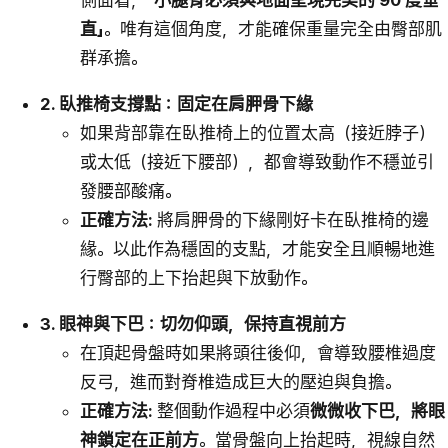
直」
。唯有這個角度，才能確保重量完全由臀部肌
群承擔。
2. 臥推椅支撐點：固定在肩胛骨下緣
如果背部靠在臥推椅上的位置太高（接近脖子）
或太低（接近下腰部），都會導致動作不穩並引
發腰部酸痛。
正確方法:
將肩胛骨的下緣剛好卡在臥推椅的邊
緣。以此作為穩固的支點，才能安全且順暢地進
行臀部的上下抬起與下放動作。
3. 眼神與下巴：切勿仰頭，保持直視前方
在頂起骨盤時如果將頭往後仰，會導致腰椎過度
反弓，進而對脊椎造成巨大的壓迫與負擔。
正確方法:
整個動作過程中必須
微微收下巴，將眼
神鎖定在正前方
。當骨盤向上抬起時，視線自然