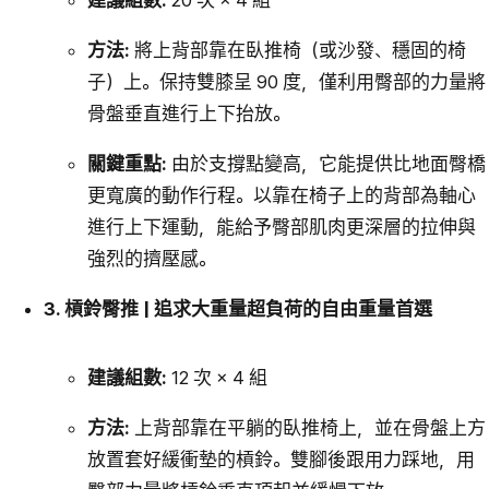
建議組數:
20 次 × 4 組
方法:
將上背部靠在臥推椅（或沙發、穩固的椅
子）上。保持雙膝呈 90 度，僅利用臀部的力量將
骨盤垂直進行上下抬放。
關鍵重點:
由於支撐點變高，它能提供比地面臀橋
更寬廣的動作行程。以靠在椅子上的背部為軸心
進行上下運動，能給予臀部肌肉更深層的拉伸與
強烈的擠壓感。
3. 槓鈴臀推 | 追求大重量超負荷的自由重量首選
建議組數:
12 次 × 4 組
方法:
上背部靠在平躺的臥推椅上，並在骨盤上方
放置套好緩衝墊的槓鈴。雙腳後跟用力踩地，用