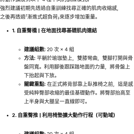
強烈建議初期先透過自重訓練找尋正確的肌肉收縮感，
之後再透過「漸進式超負荷」來逐步增加重量。
1. 自重臀橋 | 在地面找尋基礎肌肉連結
建議組數:
20 次 × 4 組
方法:
平躺於瑜珈墊上，雙膝彎曲，雙腳打開與骨
盤同寬。利用腳後跟踩踏地面的力量，將骨盤上
下抬起與下放。
關鍵重點:
在正式將背部靠上臥推椅之前，這是感
受純粹臀部收縮的最佳基礎動作。將臀部抬高至
上半身與大腿呈一直線即可。
2. 自重臀推 | 利用椅墊擴大動作行程（可動域）