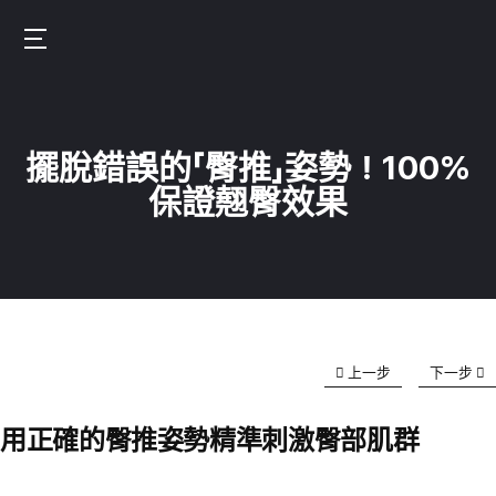
Skip
to
Burnfit
main
(繁
content
體
擺脫錯誤的「臀推」姿勢！100%
中
保證翹臀效果
文)
上一步
下一步
用正確的臀推姿勢精準刺激臀部肌群