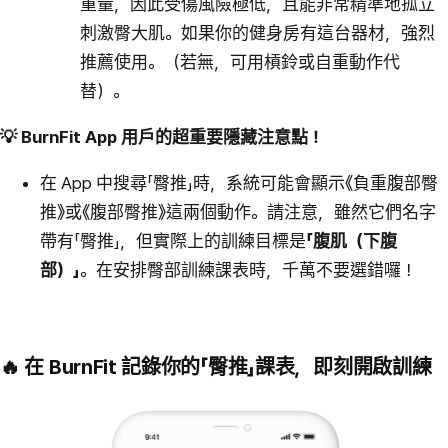
重量，因此受傷風險極低，且能非常精準地孤立
刺激臀大肌。如果你的健身房有這台器材，強烈
推薦使用。（若無，可用槓鈴或自重動作代
替）。
💡 BurnFit App 用戶的超重要隱藏注意點！
在 App 中搜尋「臀推」時，系統可能會顯示《負重腹部臀
推》或《腹部臀推》這兩個動作。請注意，雖然它們名字
帶有「臀推」，但實際上的訓練目標是
「腹肌（下腹
部）」
。在安排臀部訓練課表時，千萬不要選錯囉！
🔥 在 BurnFit 記錄你的「臀推」課表，即刻開啟訓練