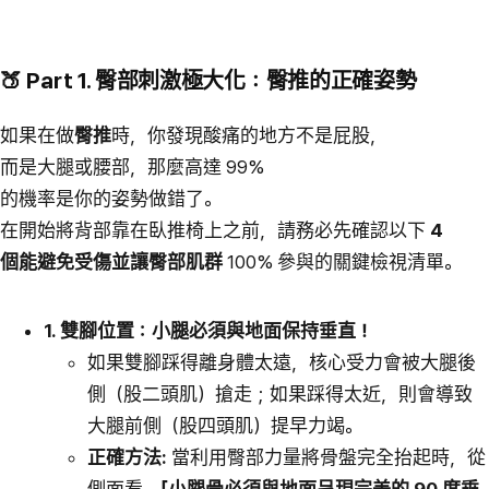
🍑 Part 1. 臀部刺激極大化：臀推的正確姿勢
如果在做
臀推
時，你發現酸痛的地方不是屁股，
而是大腿或腰部，那麼高達 99%
的機率是你的姿勢做錯了。
在開始將背部靠在臥推椅上之前，請務必先確認以下
4
個能避免受傷並讓臀部肌群
100% 參與的關鍵檢視清單。
1. 雙腳位置：小腿必須與地面保持垂直！
如果雙腳踩得離身體太遠，核心受力會被大腿後
側（股二頭肌）搶走；如果踩得太近，則會導致
大腿前側（股四頭肌）提早力竭。
正確方法:
當利用臀部力量將骨盤完全抬起時，從
側面看，
「小腿骨必須與地面呈現完美的 90 度垂