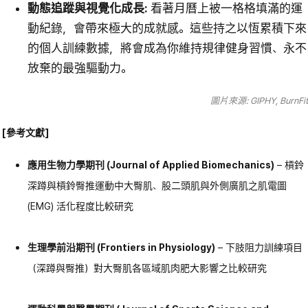
動態追蹤與視覺化成長:
看著月曆上被一格格填滿的運
動紀錄，會帶來極大的成就感。這些持之以恆累積下來
的個人訓練數據，將會成為你維持規律健身習慣、永不
放棄的最強驅動力。
圖片來源: GIPHY, BurnFit
[
參考文獻
]
應用生物力學期刊 (Journal of Applied Biomechanics)
– 槓鈴
深蹲與槓鈴臀推運動中大臀肌、股二頭肌與外側廣肌之肌電圖
(EMG) 活化程度比較研究
生理學前沿期刊 (Frontiers in Physiology)
– 下肢阻力訓練項目
（深蹲與臀推）對大臀肌各區域肌肉肥大影響之比較研究