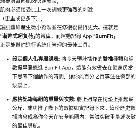
想要讓臀部肌肉快速成長，
肌肉必須接受比上一次訓練更強烈的刺激
（更重或更多下），
讓肌纖維產生微小撕裂並在修復後變得更大。這就是
「漸進式超負荷」
的鐵律。而運動記錄 App
「BurnFit」
正是能幫你進行系統化管理的最佳工具。
設定個人化專屬課表:
將今天預計操作的
臀推
種類和組
數提早登錄進 BurnFit App。這能有效省去在健身房當
下思考下個動作的時間，讓你能百分之百專注在臀部的
泵感上。
嚴格記錄每組的重量與次數:
將上週靠在椅墊上推起幾
公斤、成功推了幾下的數據如實記錄下來。這份歷史數
據將會成為你今天在安全範圍內，嘗試突破重量或次數
的最佳導航。