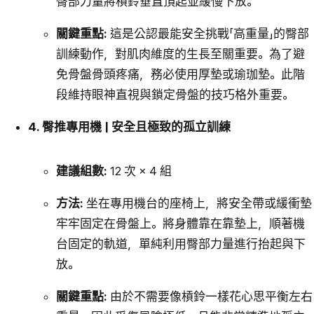
臀部力量將槓鈴垂直頂起並緩慢下放。
關鍵重點:
這是公認最能安全挑戰「高重量」的臀部
訓練動作，對肌肉維度的生長至關重要。為了避
免骨盤骨頭疼痛，務必使用厚墊或瑜珈墊。此階
段維持眼神直視與鎖定骨盤的技巧格外重要。
4. 臀推專用機 | 安全且極致的孤立訓練
建議組數:
12 次 × 4 組
方法:
坐在專用機台的座椅上，將安全帶或緩衝墊
牢牢固定在骨盤上。將身體靠在靠墊上，順著機
台固定的軌道，單純利用臀部力量進行抬起與下
放。
關鍵重點:
由於不需要像槓鈴一樣花心思平衡左右