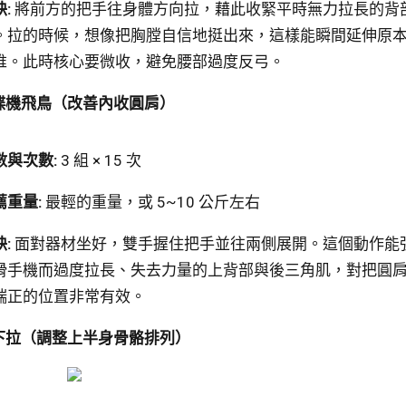
:
將前方的把手往身體方向拉，藉此收緊平時無力拉長的背
。拉的時候，想像把胸膛自信地挺出來，這樣能瞬間延伸原
椎。此時核心要微收，避免腰部過度反弓。
蝶機飛鳥（改善內收圓肩）
數與次數:
3 組 × 15 次
薦重量:
最輕的重量，或 5~10 公斤左右
:
面對器材坐好，雙手握住把手並往兩側展開。這個動作能
滑手機而過度拉長、失去力量的上背部與後三角肌，對把圓
端正的位置非常有效。
下拉（調整上半身骨骼排列）