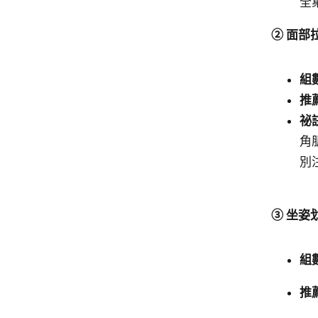
全
②
面部
組
推
祕訣
角
別
③ 坐姿
組
推