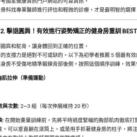
參考國家健康資訊門戶網站的可靠資訊，
往骨科找專業醫師進行評估和輕微的診療，才是最明智的選擇
art 2. 擊退圓肩！有效進行姿勢矯正的健身房重訓 BEST
轉圓肩和駝背，讓身體回到正確的位置，
的支撐力是絕對不可或缺的。以下為初學者推薦 5 個最有
健身房不受傷地精準鍛鍊背部後側。按照這個順序訓練，效果
胸肌拉伸（準備運動）
數與次數:
2~3 組（每次伸展維持 20 秒）
:
在開始重量訓練前，先將平時過度緊繃的胸部肌肉徹底打
性。可以垂直躺在滾筒上，或是用手抓著健身房的柱子，將