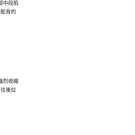
部中段肌
本駝背的
強烈收縮
肩往後拉