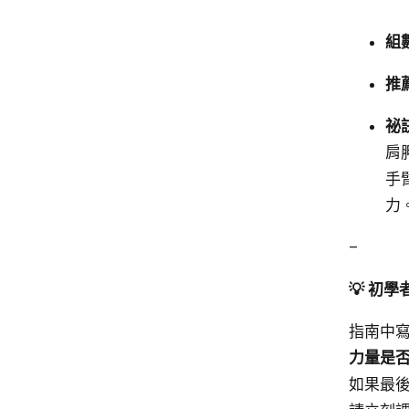
組
推
祕訣
肩
手
力
–
💡 初
指南中寫
力量是
如果最