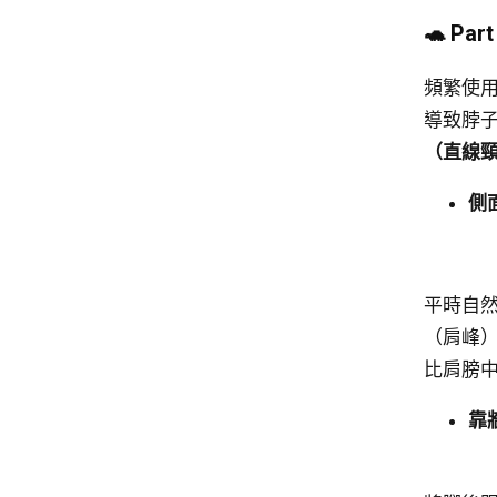
🐢 P
頻繁使用
導致脖
（直線
側
平時自
（肩峰
比肩膀
靠