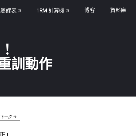
博客
資料庫
專屬課表
1RM 計算機
看！
重訓動作
下一步
正」