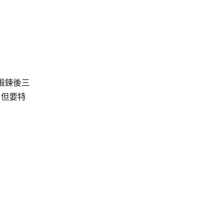
鍛鍊後三
，但要特