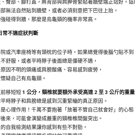
跟、臀部、腳打直，將背部與肩胛骨緊貼著牆壁端正站好。這
頭部無法自然貼到牆壁，或者必須刻意把下巴往上抬，
勉強碰得到牆，那麼是烏龜頸的機率非常高。
日常不適症狀判斷
影院或汽車座椅等有頭枕的位子時，如果總覺得後腦勺貼不到
很不舒服，或者平時脖子後面總是僵硬不適，
著原因不明的頭痛或肩膀酸痛、容易感到疲勞，
度懷疑自己有烏龜頸。
往前移短短
1 公分，頸椎就要額外承受高達 2 至 3 公斤的重
你平時脖子和肩膀總是感到沉重緊繃的真正原因。
不是心理作用！千萬不要抱著「放著不管自己就會好」的心態
到後來，可能會演變成嚴重的頸椎椎間盤突出。
天的自我檢測結果讓你感到有些不對勁，