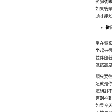
將腳後
如果後
頭才能
從
坐在電
坐起來
並伴隨
就該高
頭只要
這就是
這絕對
否則拖
如果今