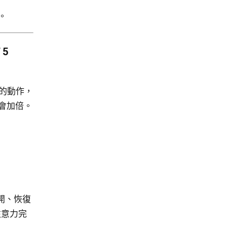
。
 5
效的動作，
會加倍。
開、恢復
注意力完