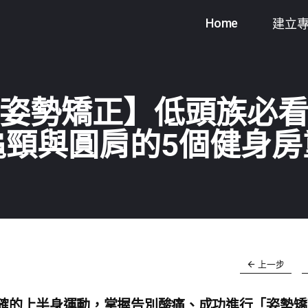
Home
建立
姿勢矯正】低頭族必
龜頸與圓肩的5個健身房
上一步
確的上半身運動，掌握告別酸痛、成功進行「姿勢矯