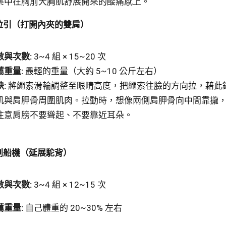
集中在胸前大胸肌舒展開來的酸痛感上。
拉引
（打開內夾的雙肩）
數與次數:
3~4 組 × 15~20 次
薦重量:
最輕的重量（大約 5~10 公斤左右）
:
將繩索滑輪調整至眼睛高度，把繩索往臉的方向拉，藉此
肌與肩胛骨周圍肌肉。拉動時，想像兩側肩胛骨向中間靠攏
注意肩膀不要聳起、不要靠近耳朵。
划船機（延展駝背）
數與次數:
3~4 組 × 12~15 次
薦重量:
自己體重的 20~30% 左右