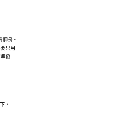
肩胛骨。
不要只用
精準發
下，