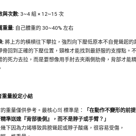
數與次數:
3~4 組 × 12~15 次
薦重量:
自己體重的 30~40% 左右
:
將上方的橫槓往下攀拉，強烈向下壓低原本不自覺聳起的
胛骨回到正確的下壓位置，頸椎才能找到最舒服的支撐點。
臂的死力去拉，而是要想像用手肘去夾兩側肋骨，背部才能
。
學者重量設定小結
的重量僅供參考。最核心의 標準是：
「在動作不變形的前提
否精準送達『背部後側』，而不是脖子或手臂？」
後幾下因為力竭導致肩膀聳起或脖子酸痛，很容易受傷，