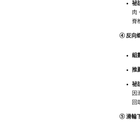
祕訣
肉
脊
④ 反向
組
推
祕訣
因
回
⑤ 滑輪