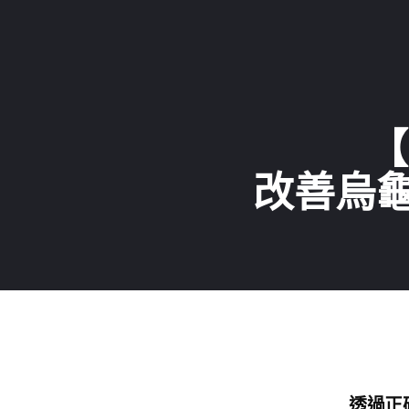
Skip
Burnfit
to
(繁
main
體
content
中
【
文)
改善烏
透過正