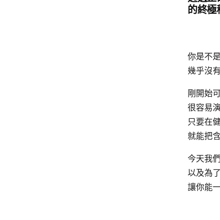
的終極
你是不
幾乎沒
剛開始
很容易
只要在
就能把
今天我
以及為
讓你能