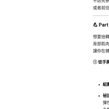
不妨先
或者前
💪 P
想要扭
背部肌肉
讓你在
① 徒手
組
祕訣
彈