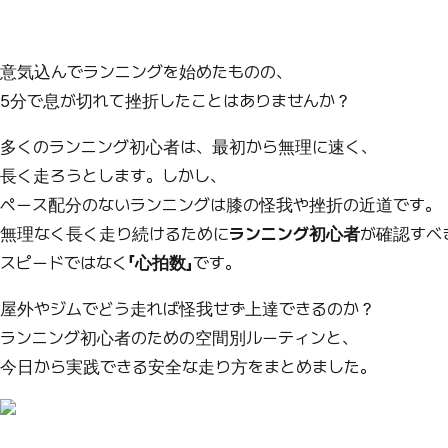
意気込んでランニングを始めたものの、
5分で息が切れて挫折したことはありませんか？
多くのランニング初心者は、最初から無理に速く、
長く走ろうとします。しかし、
ペース配分のないランニングは膝の怪我や挫折の近道です。
無理なく長く走り続けるために
ランニング初心者
が確認すべ
スピードではなく
「心拍数」
です。
屋外やジムでどう走れば怪我せず上達できるのか？
ランニング初心者のための空間別ルーティンと、
今日から実践できる安全な走り方をまとめました。