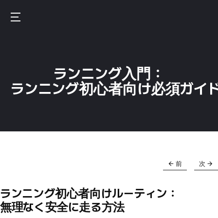
Skip
to
Burnfit
main
(日
content
本)
ランニング入門：
ランニング初心者向け必須ガイ
前
次
ランニング初心者向けルーティン：
無理なく安全に走る方法