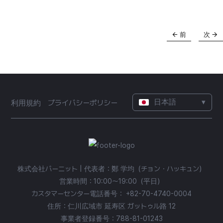
前
次
日本語
▾
利用規約
プライバシーポリシー
株式会社バーニット | 代表者：鄭 学均（チョン・ハッキュン）
営業時間：10:00〜19:00（平日）
カスタマーセンター電話番号：
+82-70-4740-0004
住所：仁川広域市 延寿区 ガットゥル路 12
事業者登録番号：788-81-01243