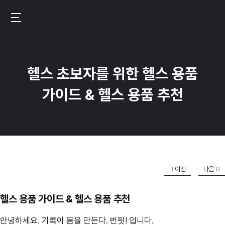
메
인
번
콘
핏
텐
–
츠
헬스 초보자를 위한 헬스 용품
운
로
동
가이드 & 헬스 용품 추천
이
기
동
록
이
만
드
이전
다음
는
진
헬스 용품 가이드 & 헬스 용품 추천
짜
성
안녕하세요. 기록이 몸을 만든다. 번핏! 입니다.