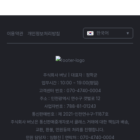
한국어
▾
이용약관
개인정보처리방침
주식회사 버닛 | 대표자 : 정학균
업무시간 : 10:00 ~ 19:00(평일)
고객센터 번호 :
070-4740-0004
주소 : 인천광역시 연수구 갯벌로 12
사업자번호 : 788-81-01243
통신판매번호 : 제 2021-인천연수구-1187호
주식회사 버닛은 통신판매중개자로서 클래스 거래에 대한 책임과 배송,
교환, 환불, 민원등의 처리를 진행합니다.
민원 담당자 : 임형진 | 연락처 :
070-4740-0004