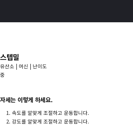
메
번
인
핏
콘
–
텐
운
츠
동
로
기
스텝밀
이
록
동
유산소 | 머신 | 난이도
이
중
만
드
는
자세는 이렇게 하세요.
진
속도를 알맞게 조절하고 운동합니다.
짜
강도를 알맞게 조절하고 운동합니다.
성
장