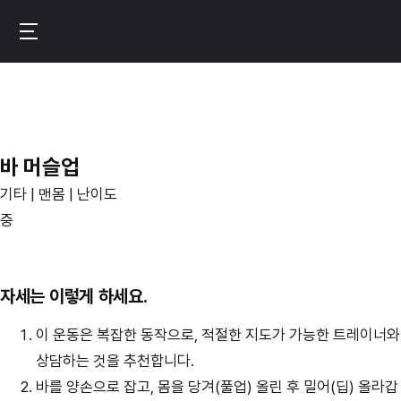
메
인
번
콘
핏
텐
–
츠
운
로
동
바 머슬업
이
기
동
기타 | 맨몸 | 난이도
록
중
이
만
드
자세는 이렇게 하세요.
는
이 운동은 복잡한 동작으로, 적절한 지도가 가능한 트레이너와
진
상담하는 것을 추천합니다.
짜
바를 양손으로 잡고, 몸을 당겨(풀업) 올린 후 밀어(딥) 올라갑
성