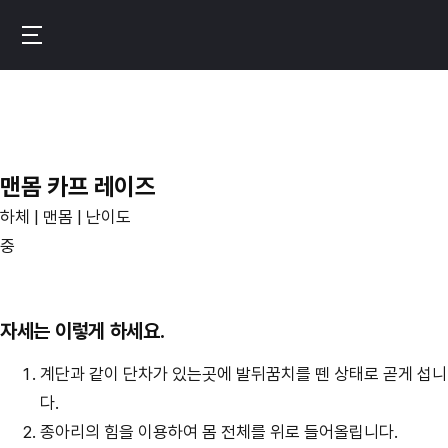
메
인
번
콘
핏
텐
–
츠
운
로
동
맨몸 카프 레이즈
이
기
동
하체 | 맨몸 | 난이도
록
중
이
만
드
자세는 이렇게 하세요.
는
계단과 같이 단차가 있는곳에 발뒤꿈치를 뗀 상태로 곧게 섭니
진
다.
짜
종아리의 힘을 이용하여 몸 전체를 위로 들어올립니다.
성