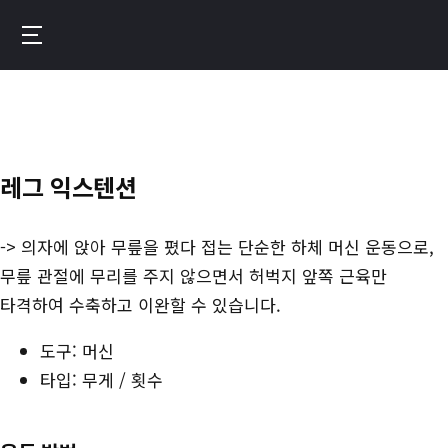
메
인
번
콘
핏
텐
–
츠
운
로
동
레그 익스텐션
이
기
동
록
-> 의자에 앉아 무릎을 폈다 접는 단순한 하체 머신 운동으로,
이
무릎 관절에 무리를 주지 않으면서 허벅지 앞쪽 근육만
만
타격하여 수축하고 이완할 수 있습니다.
드
도구: 머신
는
타입: 무게 / 횟수
진
짜
성