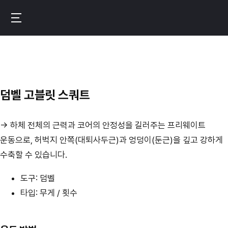
메
인
번
콘
핏
텐
–
츠
운
로
동
덤벨 고블릿 스쿼트
이
기
동
록
→ 하체 전체의 근력과 코어의 안정성을 길러주는 프리웨이트
이
운동으로, 허벅지 안쪽(대퇴사두근)과 엉덩이(둔근)을 깊고 강하게
만
수축할 수 있습니다.
드
는
도구: 덤벨
진
타입: 무게 / 횟수
짜
성