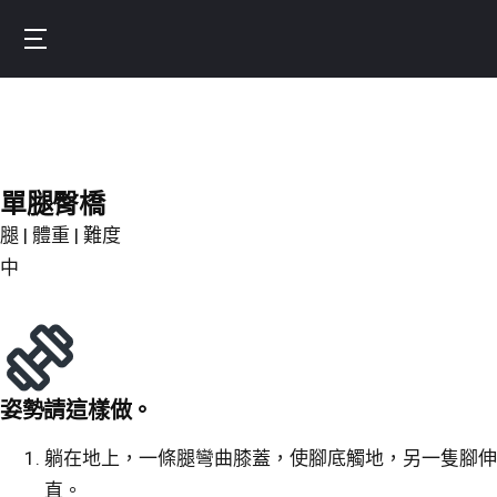
Skip
to
Burnfit
main
(繁
content
體
中
文)
單腿臀橋
腿 | 體重 | 難度
中
姿勢請這樣做。
躺在地上，一條腿彎曲膝蓋，使腳底觸地，另一隻腳伸
直。