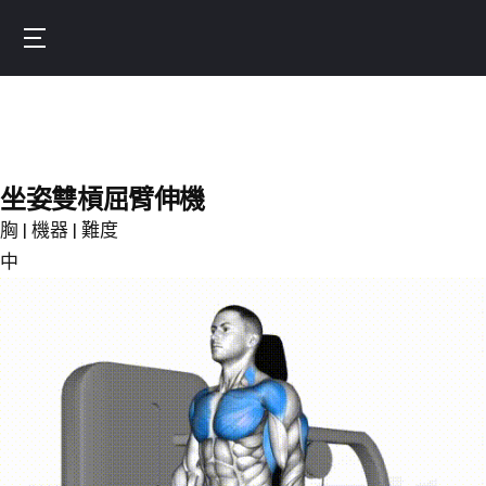
Skip
to
Burnfit
main
(繁
content
體
中
文)
坐姿雙槓屈臂伸機
胸 | 機器 | 難度
中