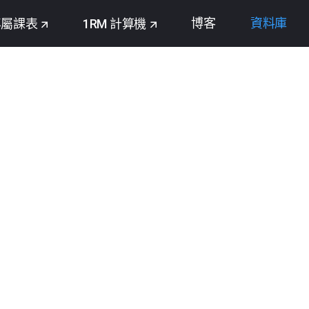
博客
資料庫
專屬課表
1RM 計算機