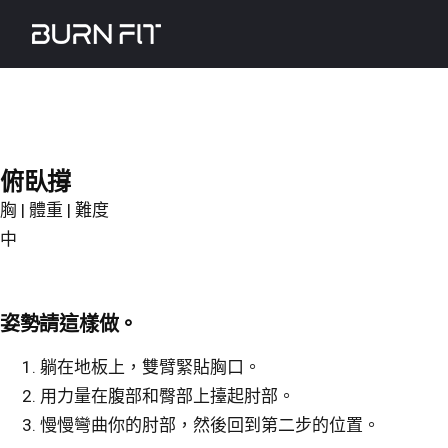
Skip
Burnfit
to
(繁
main
體
content
中
文)
俯臥撐
胸 | 體重 | 難度
中
姿勢請這樣做。
躺在地板上，雙臂緊貼胸口。
用力量在腹部和臀部上擡起肘部。
慢慢彎曲你的肘部，然後回到第二步的位置。