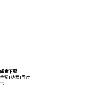
繩索下壓
手臂 | 機器 | 難度
下