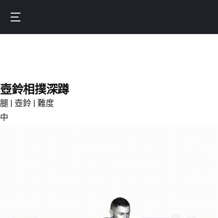
Skip
to
Burnfit
main
(繁
content
體
中
文)
壺鈴相撲深蹲
腿 | 壺鈴 | 難度
中