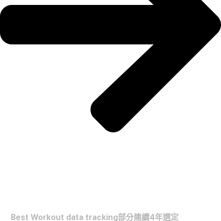
FORBES HEALTH
Best Workout data tracking部分連續4年選定