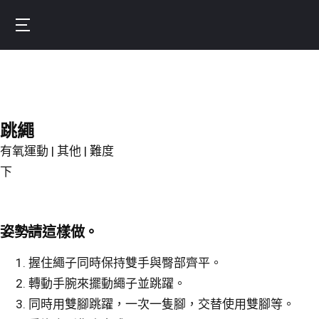
Skip
to
Burnfit
main
(繁
content
體
中
文)
跳繩
有氧運動 | 其他 | 難度
下
姿勢請這樣做。
握住繩子同時保持雙手與臀部齊平。
轉動手腕來擺動繩子並跳躍。
同時用雙腳跳躍，一次一隻腳，交替使用雙腳等。