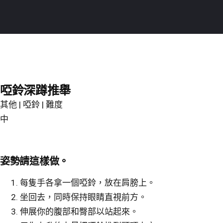
Skip
Burnfit
to
(繁
main
體
content
中
文)
啞鈴深蹲推舉
其他 | 啞鈴 | 難度
中
姿勢請這樣做。
每隻手各拿一個啞鈴，放在肩膀上。
坐回去，同時保持眼睛直視前方。
伸展你的腹部和臀部以站起來。