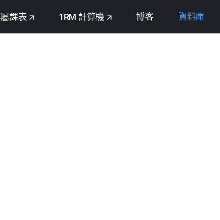
博客
資料庫
專屬課表
1RM 計算機