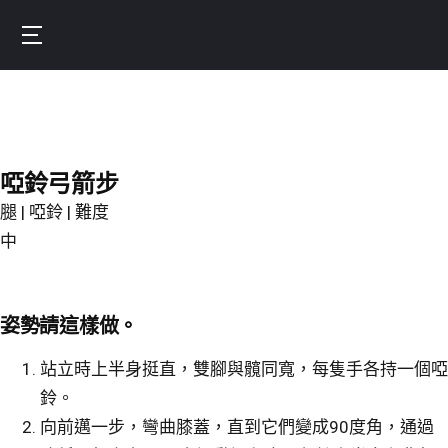
Skip
to
Burnfit
main
(繁
content
體
中
文)
啞鈴弓箭步
腿 | 啞鈴 | 難度
中
姿勢請這樣做。
站立時上半身挺直，雙腳與髖同寬，每隻手各持一個啞
鈴。
向前邁一步，彎曲膝蓋，直到它們變成90度角，通過