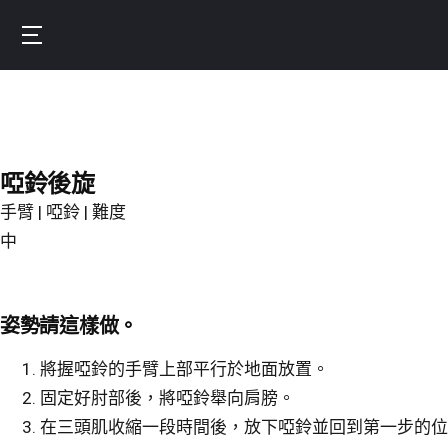
Skip
to
Burnfit
main
(繁
content
體
中
文)
啞鈴後旋
手臂 | 啞鈴 | 難度
中
姿勢請這樣做。
將握啞鈴的手臂上部平行於地面放置。
固定好肘部後，將啞鈴舉向肩膀。
在三頭肌收縮一段時間後，放下啞鈴並回到第一步的位