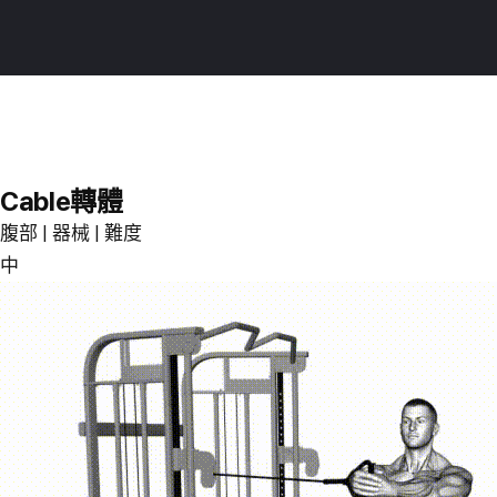
Skip
Burnfit
to
(繁
main
體
content
中
文)
Cable轉體
腹部 | 器械 | 難度
中