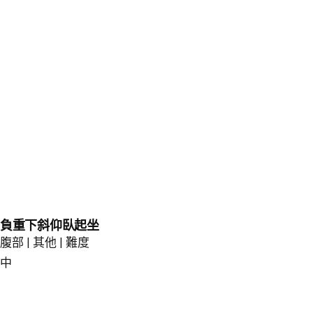
負重下斜仰臥起坐
腹部 | 其他 | 難度
中