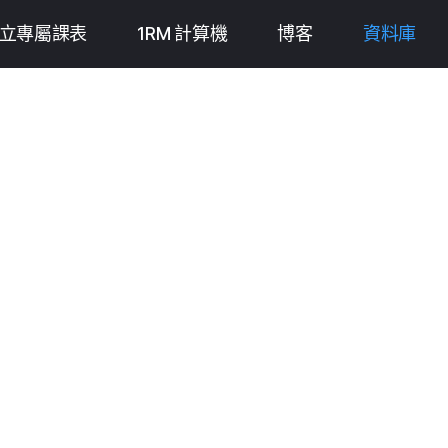
立專屬課表
1RM 計算機
博客
資料庫