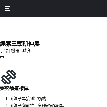
Skip
to
Burnfit
main
(繁
content
體
中
文)
繩索三頭肌伸展
手臂 | 機器 | 難度
中
姿勢請這樣做。
將繩子連接到電纜機上
將繩子向前拉，身體微微前傾。