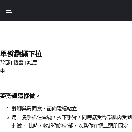
Skip
to
Burnfit
main
(繁
content
體
中
文)
單臂纜繩下拉
背部 | 機器 | 難度
中
姿勢請這樣做。
雙腳與肩同寬，面向電纜站立。
用一隻手抓住電纜，拉下手臂，同時感受臀部肌肉受到
刺激。 此時，收起你的背部，以爲你在把三頭肌固定