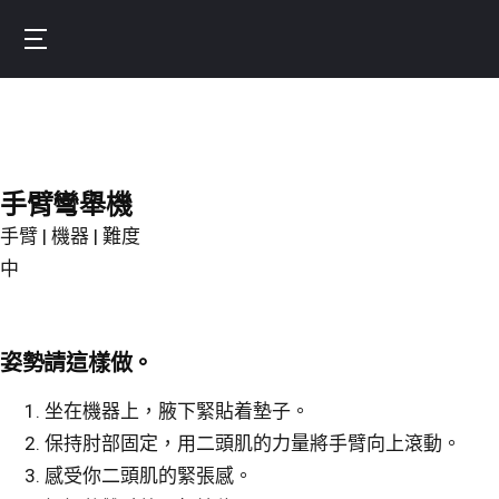
Skip
to
Burnfit
main
(繁
content
體
中
文)
手臂彎舉機
手臂 | 機器 | 難度
中
姿勢請這樣做。
坐在機器上，腋下緊貼着墊子。
保持肘部固定，用二頭肌的力量將手臂向上滾動。
感受你二頭肌的緊張感。