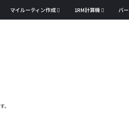
マイルーティン作成
1RM計算機
バー
す。