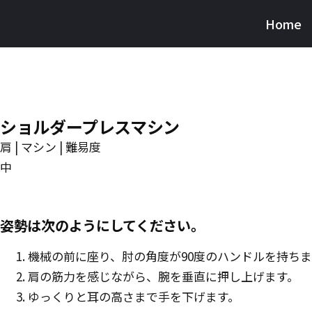
Skip
Home
Burnfit
to
(日
main
本)
content
ショルダープレスマシン
肩 | マシン | 難易度
中
姿勢は次のようにしてください。
機械の前に座り、肘の角度が90度のハンドルを持ちま
肩の筋力を感じながら、腕を垂直に押し上げます。
ゆっくりと耳の高さまで手を下げます。