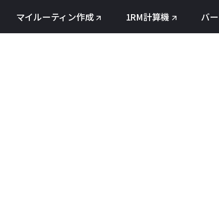
マイルーティン作成
1RM計算機
バー