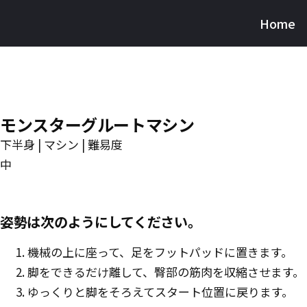
Skip
Home
Burnfit
to
(日
main
本)
content
モンスターグルートマシン
下半身 | マシン | 難易度
中
姿勢は次のようにしてください。
機械の上に座って、足をフットパッドに置きます。
脚をできるだけ離して、臀部の筋肉を収縮させます。
ゆっくりと脚をそろえてスタート位置に戻ります。