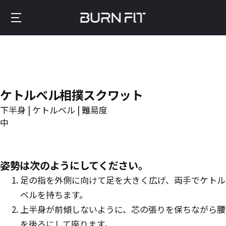
Skip
to
Burnfit
main
(日
content
本)
ケトルベル相撲スクワット
下半身 | ケトルベル | 難易度
中
姿勢は次のようにしてください。
足の指を外側に向けて足を大きく広げ、両手でケトル
ベルを持ちます。
上半身が前傾しないように、芯の張りを保ちながら腰
を後ろにして座ります。