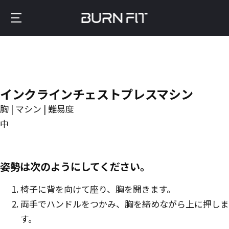
Skip
to
Burnfit
main
(日
content
本)
インクラインチェストプレスマシン
胸 | マシン | 難易度
中
姿勢は次のようにしてください。
椅子に背を向けて座り、胸を開きます。
両手でハンドルをつかみ、胸を締めながら上に押しま
す。