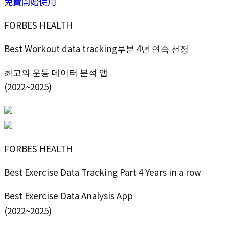
免費開始使用
FORBES HEALTH
Best Workout data tracking부분 4년 연속 선정
최고의 운동 데이터 분석 앱
(2022~2025)
FORBES HEALTH
Best Exercise Data Tracking Part 4 Years in a row
Best Exercise Data Analysis App
(2022~2025)