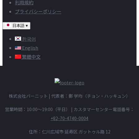
利用規約
プライバシーポリシー
日本語
▾
한국어
English
繁體中文
株式会社バーニット | 代表者：鄭 学均（チョン・ハッキュン）
営業時間：10:00〜19:00（平日）
|
カスタマーセンター電話番号：
+82-70-4740-0004
住所：仁川広域市 延寿区 ガットゥル路 12