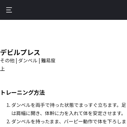
Skip
to
Burnfit
main
(日
content
本)
デビルプレス
その他 | ダンベル | 難易度
上
トレーニング方法
ダンベルを両手で持った状態でまっすぐ立ちます。足
は肩幅に開き、体幹に力を入れて体を安定させます。
ダンベルを持ったまま、バーピー動作で体を下ろしま