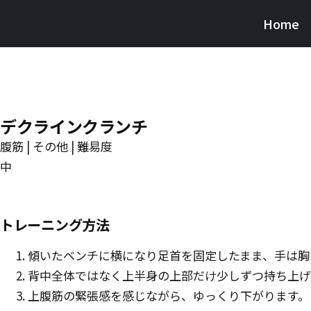
Skip
Home
Burnfit
to
(日
main
本)
content
デクラインクランチ
腹筋 | その他 | 難易度
中
トレーニング方法
傾いたベンチに横になり足首を固定したまま、手は胸
背中全体ではなく上半身の上部だけ少しずつ持ち上げ
上腹筋の緊張感を感じながら、ゆっくり下がります。