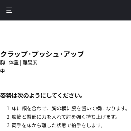
Skip
to
Burnfit
main
(日
content
本)
クラップ·プッシュ·アップ
胸 | 体重 | 難易度
中
姿勢は次のようにしてください。
床に顔を合わせ、胸の横に腕を置いて横になります。
腹筋と臀部に力を入れて肘を強く持ち上げます。
両手を床から離した状態で拍手をします。