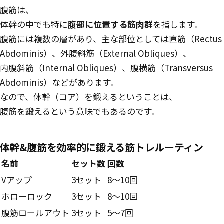
腹筋は、
体幹の中でも特に
腹部に位置する筋肉群
を指します。
腹筋には複数の層があり、主な部位としては直筋（Rectus
Abdominis）、外腹斜筋（External Obliques）、
内腹斜筋（Internal Obliques）、腹横筋（Transversus
Abdominis）などがあります。
なので、体幹（コア）を鍛えるということは、
腹筋を鍛えるという意味でもあるのです。
体幹&腹筋を効率的に鍛える筋トレルーティン
Routine
名前
セット数
回数
Vアップ
3セット
8〜10回
ホローロック
3セット
8〜10回
腹筋ロールアウト
3セット
5〜7回