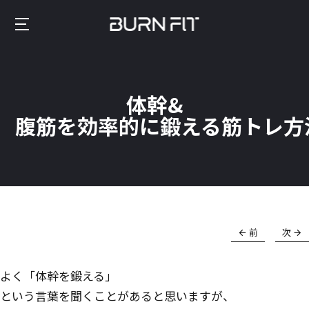
Skip
to
Burnfit
main
(日
content
本)
体幹&
腹筋を効率的に鍛える筋トレ方
前
次
よく「体幹を鍛える」
という言葉を聞くことがあると思いますが、