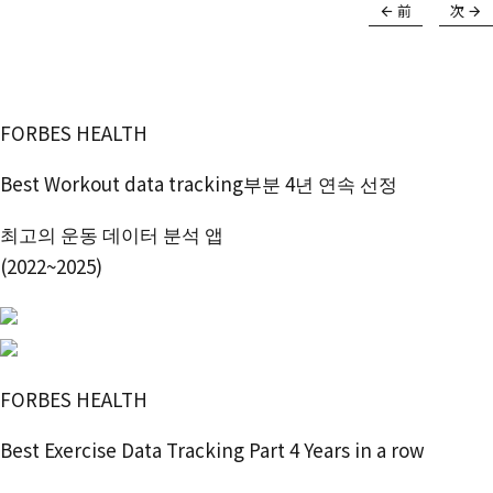
前
次
FORBES HEALTH
Best Workout data tracking부분 4년 연속 선정
최고의 운동 데이터 분석 앱
(2022~2025)
FORBES HEALTH
Best Exercise Data Tracking Part 4 Years in a row