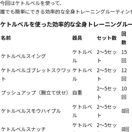
今回はケトルベルを使って、
誰でも簡単にできる効率的な全身トレーニングルーティン
ケトルベルを使った効率的な全身トレーニングル
Routine
回
名前
器具
セット数
数
ケトルベ
2〜5セッ
15
ケトルベルスイング
ル
ト
回
ケトルベルゴブレットスクワッ
ケトルベ
2〜5セッ
12
ト
ル
ト
回
2〜5セッ
10
プッシュアップ（腕立て伏せ）
自重
ト
回
ケトルベ
2〜5セッ
ケトルベルスモウハイプル
8回
ル
ト
ケトルベ
2〜5セッ
ケトルベルスナッチ
8回