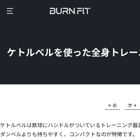
Skip
to
Burnfit
main
(日
content
本)
ケトルベルを使った全身トレー
前
次
ケトルベルは鉄球にハンドルがついているトレーニング器
ダンベルよりも持ちやすく、コンパクトなのが特徴です。