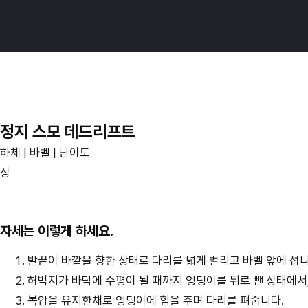
메
번
인
핏
콘
–
텐
운
츠
동
로
기
이
정지 스모 데드리프트
록
동
하체 | 바벨 | 난이도
이
상
만
드
는
자세는 이렇게 하세요.
진
발끝이 바깥을 향한 상태로 다리를 넓게 벌리고 바벨 앞에 섭니
짜
허벅지가 바닥에 수평이 될 때까지 엉덩이를 뒤로 뺀 상태에서
성
복압을 유지한채로 엉덩이에 힘을 주며 다리를 펴줍니다.
장