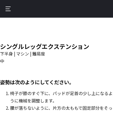
Skip
to
Burnfit
main
(日
content
本)
シングルレッグエクステンション
下半身 | マシン | 難易度
中
姿勢は次のようにしてください。
椅子が膝のすぐ下に、パッドが足首の少し上になるよ
うに機械を調整します。
腰が落ちないように、片方の太ももで固定部分をそっ