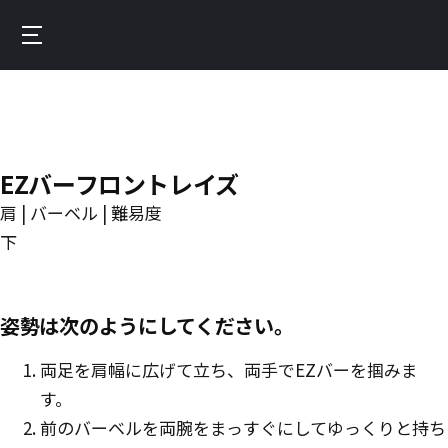
Skip
to
Burnfit
main
(日
content
本)
EZバーフロントレイズ
肩 | バーベル | 難易度
下
姿勢は次のようにしてください。
両足を肩幅に広げて立ち、両手でEZバーを掴みま
す。
前のバーベルを両腕をまっすぐにしてゆっくりと持ち