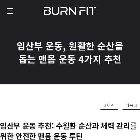
메
인
번
콘
핏
텐
–
츠
임산부 운동, 원활한 순산을
운
로
동
돕는 맨몸 운동 4가지 추천
이
기
동
록
이
만
드
이전
다음
는
진
임산부 운동 추천: 수월환 순산과 체력 관리를
짜
위한 안전한 맨몸 운동 루틴
성