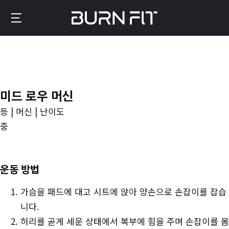
메
인
번
콘
핏
텐
–
츠
운
로
동
미드 로우 머신
이
기
동
등 | 머신 | 난이도
록
중
이
만
드
운동 방법
는
가슴을 패드에 대고 시트에 앉아 양손으로 손잡이를 잡습
진
니다.
짜
허리를 곧게 세운 상태에서 복부에 힘을 주며 손잡이를 몸
성